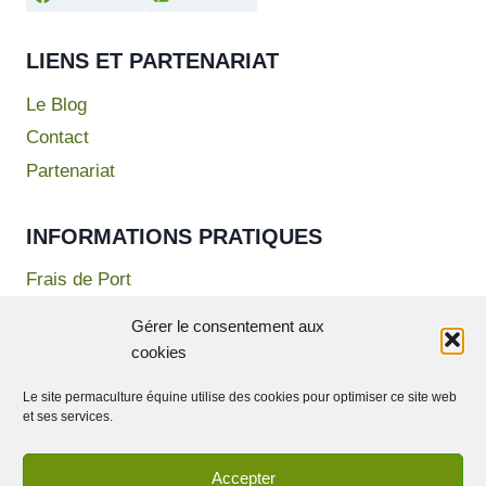
LIENS ET PARTENARIAT
Le Blog
Contact
Partenariat
INFORMATIONS PRATIQUES
Frais de Port
Mentions Légales
Gérer le consentement aux
Politique de confidentialité
cookies
Conditions Générales de Vente
Le site permaculture équine utilise des cookies pour optimiser ce site web
et ses services.
Accepter