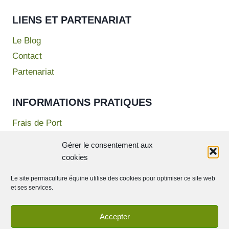
LIENS ET PARTENARIAT
Le Blog
Contact
Partenariat
INFORMATIONS PRATIQUES
Frais de Port
Mentions Légales
Gérer le consentement aux
Politique de confidentialité
cookies
Conditions Générales de Vente
Le site permaculture équine utilise des cookies pour optimiser ce site web
et ses services.
Accepter
© 2026 Permaculture Equine - Theme WordPress par