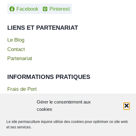
Facebook
Pinterest
LIENS ET PARTENARIAT
Le Blog
Contact
Partenariat
INFORMATIONS PRATIQUES
Frais de Port
Mentions Légales
Gérer le consentement aux
Politique de confidentialité
cookies
Conditions Générales de Vente
Le site permaculture équine utilise des cookies pour optimiser ce site web
et ses services.