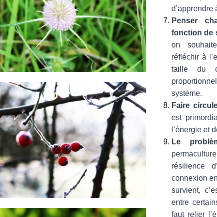
d’apprendre à
Penser ch
fonction de 
on souhait
réfléchir à l’
taille du 
proportionnel
système.
Faire circul
est primordi
l’énergie et 
Le problè
permaculture
résilience 
connexion en
survient, c’
entre certai
faut relier 