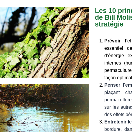
Les 10 prin
de Bill Mol
stratégie
Prévoir l’e
essentiel d
d’énergie ex
internes (h
permaculture
façon optimal
Penser l’e
plaçant ch
permaculture
sur les autr
des effets bé
Entretenir 
bordure, dan