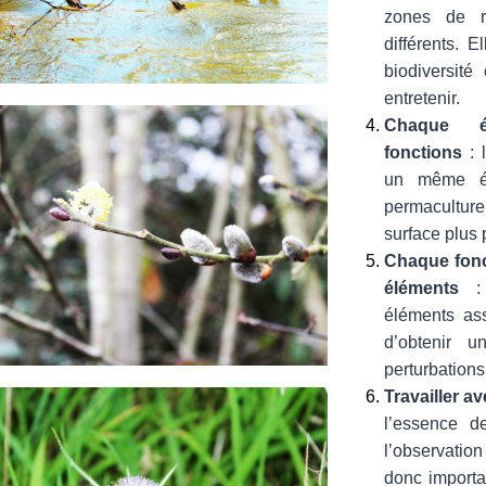
zones de r
différents. 
biodiversité
entretenir.
Chaque él
fonctions
: 
un même él
permaculture
surface plus p
Chaque fonc
éléments
: 
éléments as
d’obtenir u
perturbations
Travailler av
l’essence d
l’observation 
donc importa