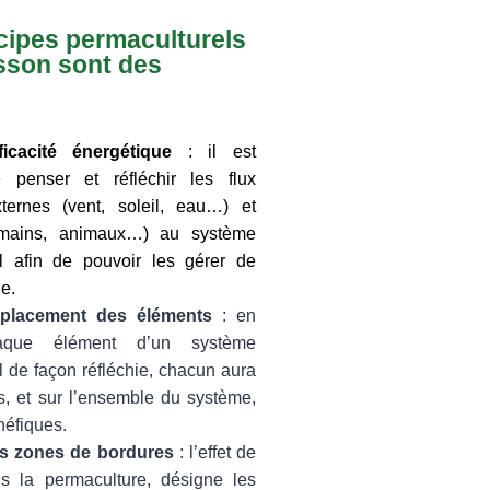
cipes permaculturels
isson sont des
fficacité énergétique
: il est
e penser et réfléchir les flux
ternes (vent, soleil, eau…) et
umains, animaux…) au système
l afin de pouvoir les gérer de
e.
mplacement des éléments
: en
aque élément d’un système
l de façon réfléchie, chacun aura
es, et sur l’ensemble du système,
néfiques.
les zones de bordures
: l’effet de
s la permaculture, désigne les