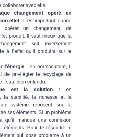
 collaborer avec elle.
aque changement opéré en
son effet
: il est important, quand
e opérer un changement, de
effet produit. Il vaut mieux que la
changement soit inversement
le à l’effet qu’il produira sur le
er l’énergie
: en permaculture, il
al de privilégier le recyclage de
de l’eau, bien entendu.
me est la solution
: en
, la stabilité, la richesse et la
d’un système reposent sur la
tre ses éléments. Si un problème
est qu’il manque une connexion
ns éléments. Pour le résoudre, il
l’élément qui pose problème à un