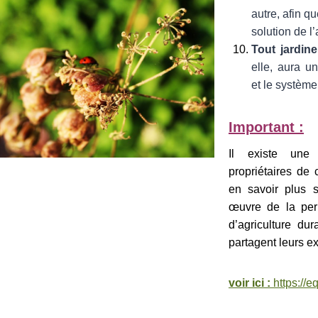
autre, afin q
solution de l’
Tout jardine
elle, aura u
et le système
Important :
Il existe une 
propriétaires de 
en savoir plus s
œuvre de la perm
d’agriculture dur
partagent leurs e
voir ici :
https://e