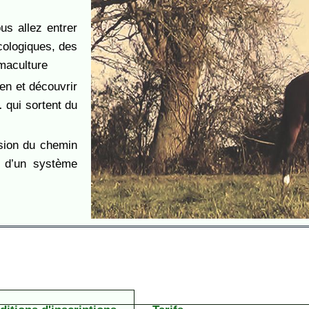
s allez entrer
cologiques, des
rmaculture
ien et découvrir
 qui sortent du
ision du chemin
n d’un système