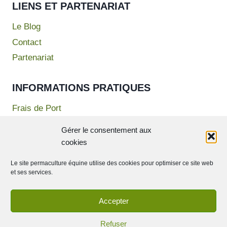
LIENS ET PARTENARIAT
Le Blog
Contact
Partenariat
INFORMATIONS PRATIQUES
Frais de Port
Mentions Légales
Gérer le consentement aux
Politique de confidentialité
cookies
Conditions Générales de Vente
Le site permaculture équine utilise des cookies pour optimiser ce site web
et ses services.
Accepter
© 2026 Permaculture Equine - Theme WordPress par
Kadence WP
Refuser