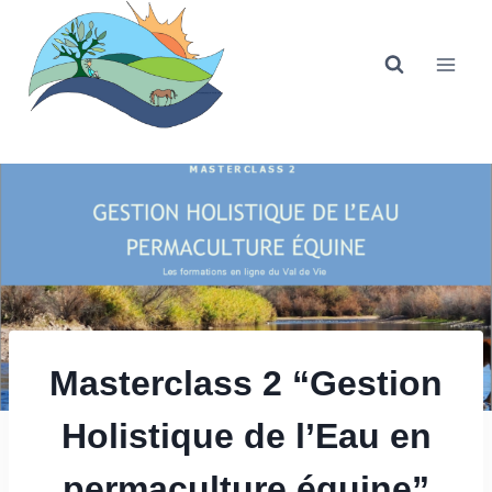
Aller
au
contenu
Masterclass 2 “Gestion
Holistique de l’Eau en
permaculture équine”