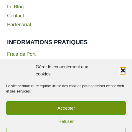
Le Blog
Contact
Partenariat
INFORMATIONS PRATIQUES
Frais de Port
Mentions Légales
Gérer le consentement aux
Politique de confidentialité
cookies
Conditions Générales de Vente
Le site permaculture équine utilise des cookies pour optimiser ce site web
et ses services.
Accepter
© 2026 Permaculture Equine - Theme WordPress par
Kadence WP
Refuser